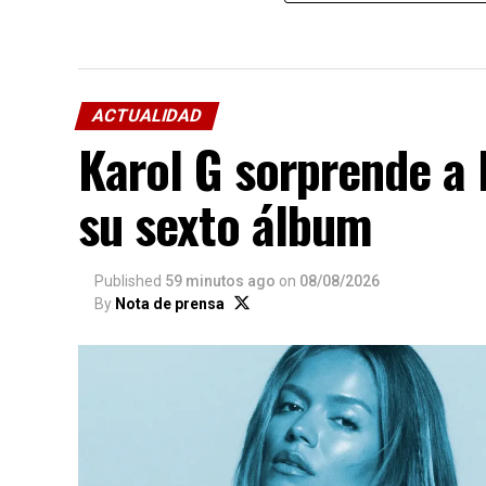
ACTUALIDAD
Karol G sorprende a 
su sexto álbum
Published
59 minutos ago
on
08/08/2026
By
Nota de prensa