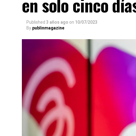
en solo cinco dí
Published
3 años ago
on
10/07/2023
By
publinmagazine