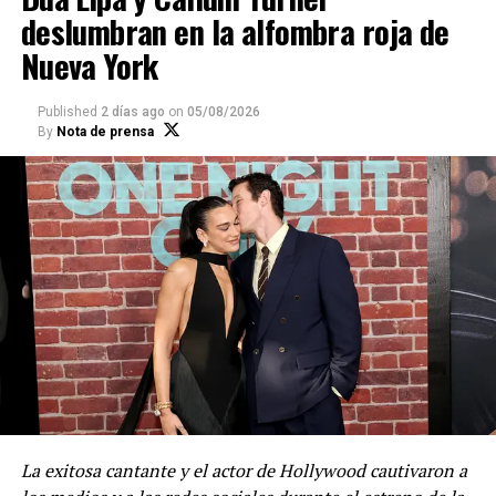
especial sobre el proyecto del comediante.
deslumbran en la alfombra roja de
Nueva York
“1992” es una serie de suspenso y ficción que se
estrenará a finales de septiembre, y podrá verse
Published
2 días ago
on
05/08/2026
completamente gratis a través de YouTube.
By
Nota de prensa
Compartir
La exitosa cantante y el actor de Hollywood cautivaron a