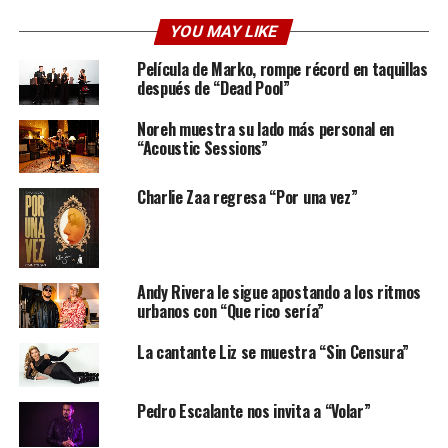
YOU MAY LIKE
Película de Marko, rompe récord en taquillas
después de “Dead Pool”
Noreh muestra su lado más personal en
“Acoustic Sessions”
Charlie Zaa regresa “Por una vez”
“GZ” lleva la marca distintiva de De La Ghetto, con
letras audaces y sensuales que se entrelazan con
melodías inigualables. Este álbum destaca por sus
Andy Rivera le sigue apostando a los ritmos
colaboraciones explosivas con reconocidos artistas
urbanos con “Que rico sería”
como RaiNao
@rainaopr
, Lyanno
@lyanno
, Nesi
La cantante Liz se muestra “Sin Censura”
@nesipr
, Arcángel
@arcangel
, Villano Antillano
@villanoantillano
, Myke Towers
@myketowers
, Hector
El Father y Quevedo
@quevedo.pd
, este último
Pedro Escalante nos invita a “Volar”
participando en el sencillo promocional “My Love”.