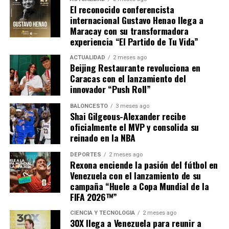
El reconocido conferencista
internacional Gustavo Henao llega a
Maracay con su transformadora
experiencia “El Partido de Tu Vida”
ACTUALIDAD
2 meses ago
Beijing Restaurante revoluciona en
Caracas con el lanzamiento del
innovador “Push Roll”
BALONCESTO
3 meses ago
Shai Gilgeous-Alexander recibe
oficialmente el MVP y consolida su
reinado en la NBA
DEPORTES
2 meses ago
Rexona enciende la pasión del fútbol en
Venezuela con el lanzamiento de su
campaña “Huele a Copa Mundial de la
FIFA 2026™”
CIENCIA Y TECNOLOGÍA
2 meses ago
30X llega a Venezuela para reunir a