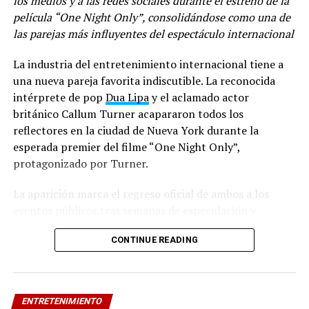
los medios y a las redes sociales durante el estreno de la
película “One Night Only”, consolidándose como una de
las parejas más influyentes del espectáculo internacional
Compartir
La industria del entretenimiento internacional tiene a
una nueva pareja favorita indiscutible. La reconocida
intérprete de pop
Dua Lipa
y el aclamado actor
británico Callum Turner acapararon todos los
RELATED TOPICS:
DE LA GHETTO
GZ
LO NUEVO DE DE LA GHETTO
MÚSICA
MÚSICA URBANA
reflectores en la ciudad de Nueva York durante la
PUERTO RICO
VENEZUELA
esperada premier del filme “One Night Only”,
protagonizado por Turner.
UP NEXT
Venezuela celebra el día nacional de las minitecas
La aparición marca el regreso oficial de ambos a los
DON'T MISS
eventos públicos tras semanas de especulación y
Sexóloga Beatriz Espina llega a Venezuela con “Lujuria:
Sexo y amor en su máximo nivel”
celebración en torno a su enlace matrimonial, el cual se
CONTINUE READING
mantuvo en el centro de atención mediática por su
carácter exclusivo y romántico. Lejos de ocultarse de las
cámaras, la pareja derrochó complicidad, elegancia y
muestras de afecto ante la prensa apostada en la
ENTRETENIMIENTO