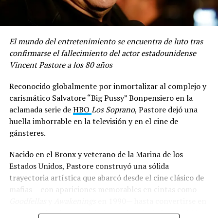
Compartir
El mundo del entretenimiento se encuentra de luto tras
confirmarse el fallecimiento del actor estadounidense
Vincent Pastore a los 80 años
Reconocido globalmente por inmortalizar al complejo y
carismático Salvatore “Big Pussy” Bonpensiero en la
aclamada serie de
HBO
Los Soprano
, Pastore dejó una
huella imborrable en la televisión y en el cine de
gánsteres.
Nacido en el Bronx y veterano de la Marina de los
Estados Unidos, Pastore construyó una sólida
trayectoria artística que abarcó desde el cine clásico de
mafias —con apariciones memorables en cintas como
Goodfellas
y
Awakenings
en 1990— hasta convertirse en
un rostro fundamental de la era dorada de la televisión.