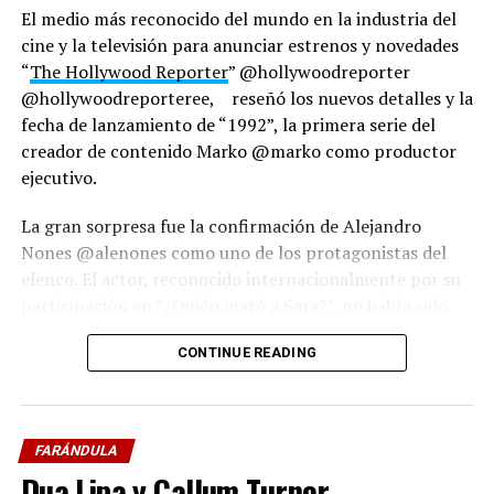
El medio más reconocido del mundo en la industria del
cine y la televisión para anunciar estrenos y novedades
“
The Hollywood Reporter
” @hollywoodreporter
@hollywoodreporteree, reseñó los nuevos detalles y la
fecha de lanzamiento de “1992”, la primera serie del
creador de contenido Marko @marko como productor
ejecutivo.
La gran sorpresa fue la confirmación de Alejandro
Nones @alenones como uno de los protagonistas del
elenco. El actor, reconocido internacionalmente por su
participación en ”¿Quién mató a Sara?”, no había sido
anunciado previamente por Marko como parte del
CONTINUE READING
reparto principal.
La noticia generó gran impacto en el medio artístico,
tanto por la incorporación del actor como por el hecho
FARÁNDULA
de que esta prestigiosa publicación, dedicada a destacar
Dua Lipa y Callum Turner
producciones de talla mundial, realizara un reportaje