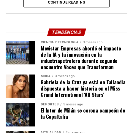
CONTINUE READING
Su imponente presencia física y su talento para dotar
de humanidad a personajes rudos le ganaron el cariño
incondicional de la audiencia y el respeto de sus colegas.
Colegas del medio artístico y allegados han expresado su
TENDENCIAS
profunda consternación a través de las plataformas
CIENCIA Y TECNOLOGÍA
3 meses ago
digitales, recordando no solo su talento interpretativo,
Movistar Empresas abordó el impacto
sino su calidad humana y generosidad. Con su partida, la
de la IA y la innovación en la
cultura pop despide a uno de sus rostros más
industriapetrolera durante segundo
encuentro Voces que Transforman
entrañables, cerrando un capítulo fundamental de la
televisión moderna. Paz a su alma.
MODA
3 meses ago
Gabriela de la Cruz ya está en Tailandia
Compartir
dispuesta a hacer historia en el Miss
Grand International ‘All Stars’
DEPORTES
3 meses ago
El Inter de Milán se corona campeón de
la CopaItalia
ACTUALIDAD
2 meses ago