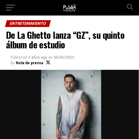
Ir a la versión móvil
ENTRETENIMIENTO
De La Ghetto lanza “GZ”, su quinto
álbum de estudio
Published
3 años ago
on
30/06/2023
By
Nota de prensa