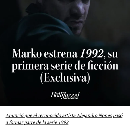
en su carrera al agotar las entradas en dos inolvidables
conciertos en el Coliseo de Puerto Rico, demostrando su
capacidad de convocatoria y su impacto en el público.
“GZ” ya está disponible en todas las plataformas
digitales, y De La Ghetto invita a sus seguidores y
amantes de la música urbana a disfrutar de esta
experiencia única que promete cautivar los oídos y los
corazones de todos.
Nota de prensa de M&J Comunicaciones
@myjcomunicaciones
.
Anunció que el reconocido artista Alejandro Nones pasó
a formar parte de la serie 1992