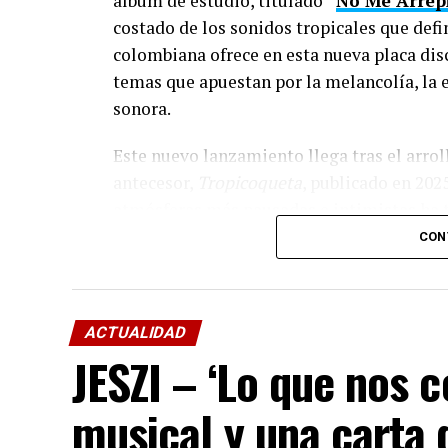
álbum de estudio, titulado
“
No Me Arrep
costado de los sonidos tropicales que defi
colombiana ofrece en esta nueva placa dis
temas que apuestan por la melancolía, la e
sonora.
Este nuevo lanzamiento llega tras el arro
antecesor,
Tropicoqueta
, publicado en 2025
atmósferas más pausadas e intimistas ha t
seguidores en todo el mundo.
CON
Un repertorio de colaboraciones este
El álbum destaca no solo por su exploració
ACTUALIDAD
internacionales que cruza géneros y fronte
JESZI – ‘Lo que nos c
“Ahí”
, una colaboración clave que cuenta 
musical y una carta
“Still”
, una balada romántica interpretada