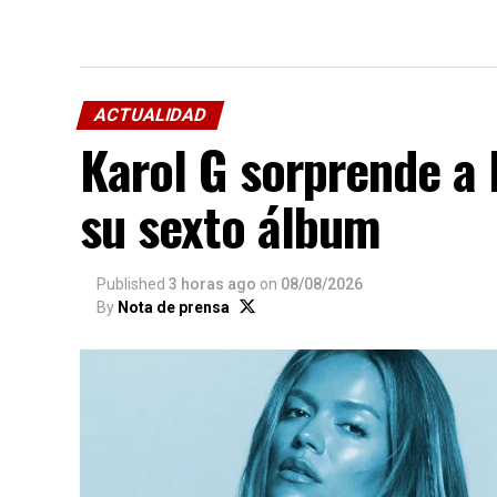
ACTUALIDAD
Karol G sorprende a 
su sexto álbum
Published
3 horas ago
on
08/08/2026
By
Nota de prensa