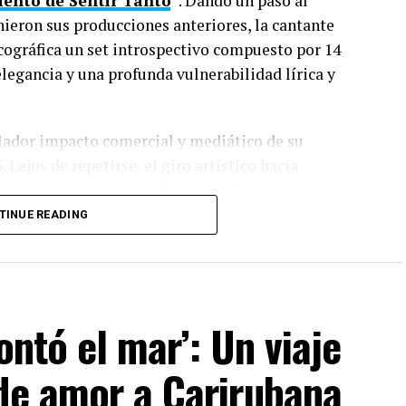
iento de Sentir Tanto
“
. Dando un paso al
nieron sus producciones anteriores, la cantante
cográfica un set introspectivo compuesto por 14
legancia y una profunda vulnerabilidad lírica y
llador impacto comercial y mediático de su
. Lejos de repetirse, el giro artístico hacia
omado por sorpresa a la industria musical y a sus
TINUE READING
lares
n conceptual, sino por un cartel de colaboraciones
ras culturales:
ontó el mar’: Un viaje
con la participación del rapero canadiense
Drake
.
 de amor a Carirubana
 en inglés junto a
Bruno Mars
.
“BbY Wow”
, un