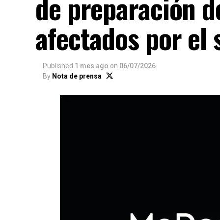
de preparación d
afectados por el
Published
1 mes ago
on
06/07/2026
By
Nota de prensa